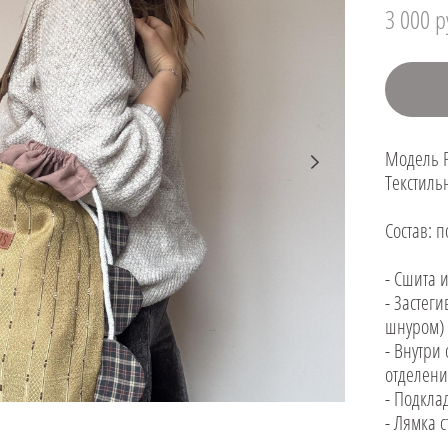
3 000 p
Модель
Текстиль
Состав: 
- Сшита 
- Застеги
шнуром)
- Внутри
отделен
- Подкла
- Лямка 