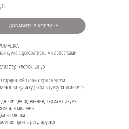
уб.
ДОБАВИТЬ В КОРЗИНУ
 РОМАШКА
ная сумка с декоративными лепестками
полиэстер, хлопок, шнур
из гардинной ткани с орнаментом
вается на кулиску (вход в сумку затягивается
 одно общее отделение, карман с двумя
иями для мелочей
дка из хлопка
съемная, длина регулируется