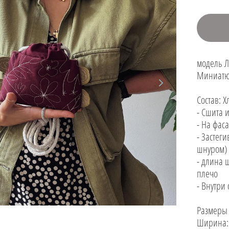
модель 
Миниатюр
Состав: 
- Сшита 
- На фас
- Застеги
шнуром)
- длина 
плечо
- Внутри
Размеры
Ширина: