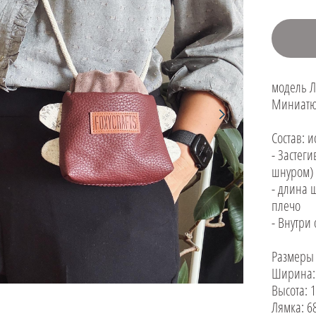
модель 
Миниатюр
Состав: 
- Застеги
шнуром)
- длина 
плечо
- Внутри
Размеры
Ширина:
Высота: 
Лямка: 6