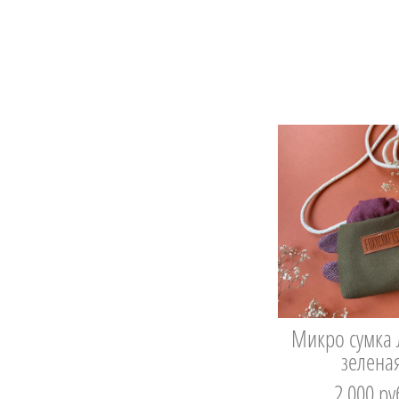
Микро сумка
зелена
2 000 pу