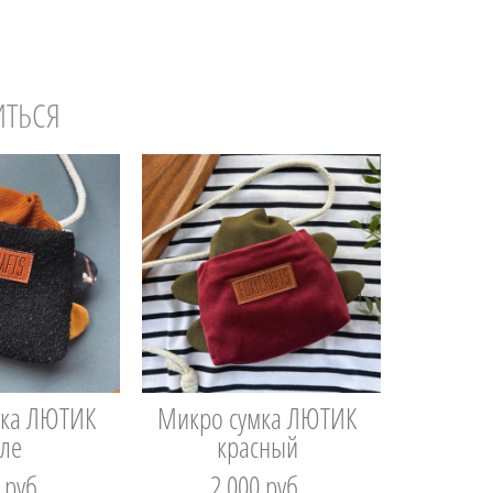
ИТЬСЯ
мка ЛЮТИК
Микро сумка ЛЮТИК
кле
красный
 pуб.
2 000 pуб.